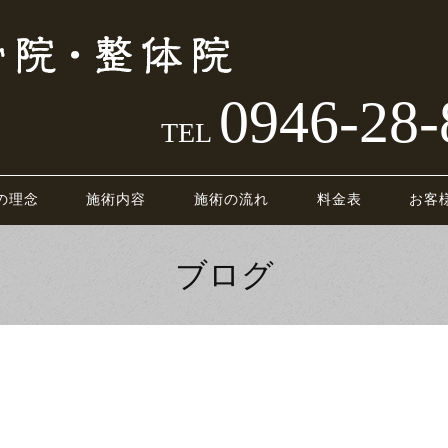
0946-28-
TEL
の理念
施術内容
施術の流れ
料金表
お客
ブログ