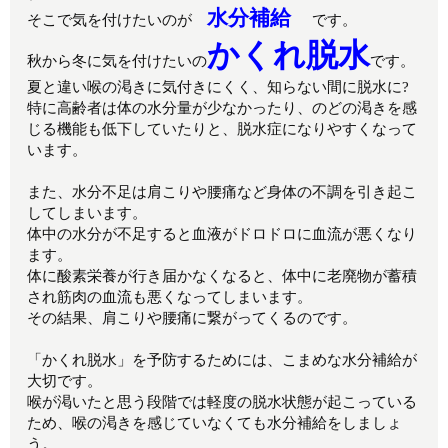
水分補給
そこで気を付けたいのが
です。
かくれ脱水
秋から冬に気を付けたいの
です。
夏と違い喉の渇きに気付きにくく、知らない間に脱水に?
特に高齢者は体の水分量が少なかったり、のどの渇きを感
じる機能も低下していたりと、脱水症になりやすくなって
います。
また、水分不足は
肩こりや腰痛など身体の不調を引き起こ
してしまいます
。
体中の水分が不足すると血液がドロドロに血流が悪くなり
ます。
体に酸素栄養が行き届かなくなると、体中に老廃物が蓄積
され筋肉の血流も悪くなってしまいます。
その結果、肩こりや腰痛に繋がってくるのです。
「かくれ脱水」を予防するためには、こまめな水分補給が
大切です。
喉が渇いたと思う段階では軽度の脱水状態が起こっている
ため、喉の渇きを感じていなくても水分補給をしましょ
う。