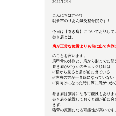
2022/12/14
こんにちは(*^^*)
朝倉市のりあん鍼灸整骨院です！
今日は【巻き肩】についてお話して
巻き肩とは、
肩が正常な位置よりも前に出て内側
のことを言います。
肩甲骨の外側と、肩から肘までに部
巻き肩がどうかのチェック項目は
✅横から見ると肩が前に出ている
✅左右の方が一直線になっていない
✅仰向けになった時に床に肩がつか
巻き肩は猫背になる可能性もありま
巻き肩を放置しておくと顔が前に突
きず、
猫背の原因になる可能性が高いです