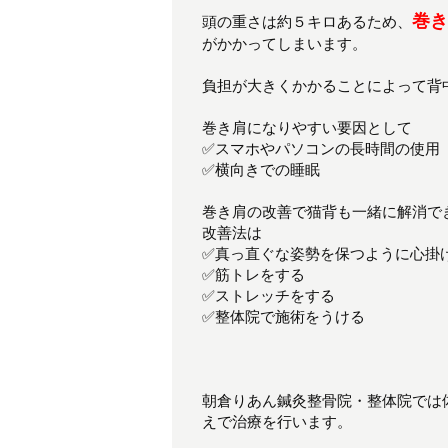
巻き
頭の重さは約５キロあるため、
がかかってしまいます。
負担が大きくかかることによって背
巻き肩になりやすい要因として
✅スマホやパソコンの長時間の使用
✅横向きでの睡眠
巻き肩の改善で猫背も一緒に解消で
改善法は
✅真っ直ぐな姿勢を保つように心掛
✅筋トレをする
✅ストレッチをする
✅整体院で施術をうける
朝倉りあん鍼灸整骨院・整体院では
えで治療を行います。