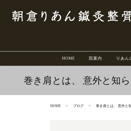
HOME
院案内
りあん
巻き肩とは、 意外と知
HOME
ブログ
巻き肩とは、 意外と