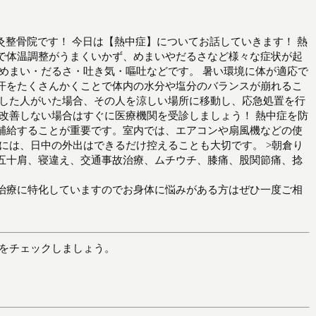
ん鍼灸整骨院です！ 今日は【熱中症】についてお話していきます！ 熱
で体温調整がうまくいかず、めまいやだるさなど様々な症状が起
、めまい・だるさ・吐き気・嘔吐などです。 暑い環境に体が適応で
汗をたくさんかくことで体内の水分や塩分のバランスが崩れるこ
症した人がいた場合、その人を涼しい場所に移動し、応急処置を行
が改善しない場合はすぐに医療機関を受診しましょう！ 熱中症を防
補給することが重要です。室内では、エアコンや扇風機などの使
には、日中の外出はできるだけ控えることも大切です。 >朝倉り
五十肩、寝違え、交通事故治療、ムチウチ、膝痛、股関節痛、捻
治療に特化していますのでお身体に悩みがある方はぜひ一度ご相
新をチェックしましょう。