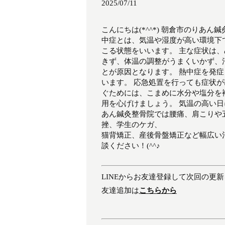
2025/07/11
こんにちは(*^^*) 朝倉市のりあ
中症とは、気温や湿度が高い環境下
こる状態をいいます。 主な症状は
きず、体温の調整がうまくいかず、
とが原因となります。 熱中症を発
います。 応急処置を行っても症状
ぐためには、こまめに水分や塩分を
用を心げけましょう。 気温の高い日
あん鍼灸整骨院では腰痛、肩こりや
挫、学生のケガ、
猫背矯正、産後骨盤矯正など幅広い
談ください！(^^♪
LINEからお友達登録して次回の更
友達追加は
こちらから