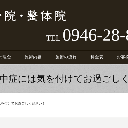
0946-28-
TEL
の理念
施術内容
施術の流れ
料金表
お客
熱中症には気を付けてお過ごし
気を付けてお過ごしください！