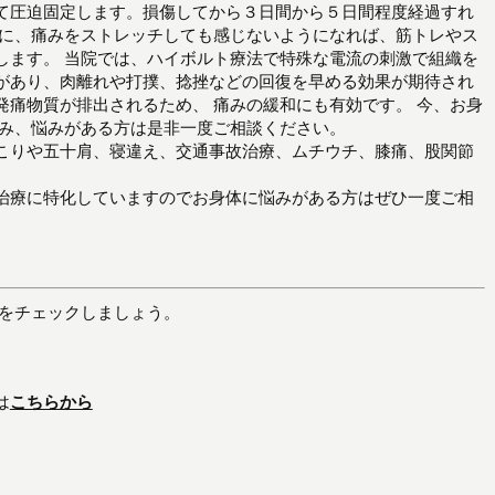
て圧迫固定します。損傷してから３日間から５日間程度経過すれ
らに、痛みをストレッチしても感じないようになれば、筋トレやス
します。 当院では、ハイボルト療法で特殊な電流の刺激で組織を
があり、肉離れや打撲、捻挫などの回復を早める効果が期待され
発痛物質が排出されるため、 痛みの緩和にも有効です。 今、お身
痛み、悩みがある方は是非一度ご相談ください。
こりや五十肩、寝違え、交通事故治療、ムチウチ、膝痛、股関節
治療に特化していますのでお身体に悩みがある方はぜひ一度ご相
新をチェックしましょう。
は
こちらから