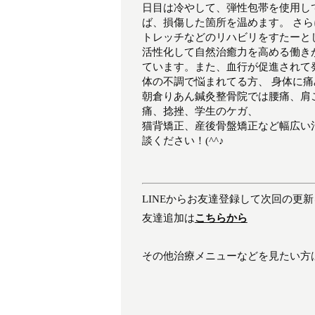
日目は冷やして、弾性包帯を使用し
ば、損傷した箇所を温めます。 さ
トレッチなどのリハビリをすたーと
活性化して自然治癒力を高める働き
ています。また、血行が促進されて
体の不調で悩まれてる方、 身体に
朝倉りあん鍼灸整骨院では腰痛、肩
痛、捻挫、学生のケガ、
猫背矯正、産後骨盤矯正など幅広い
談ください！(^^♪
LINEからお友達登録して次回の更
友達追加は
こちらから
その他治療メニューなどを見たい方