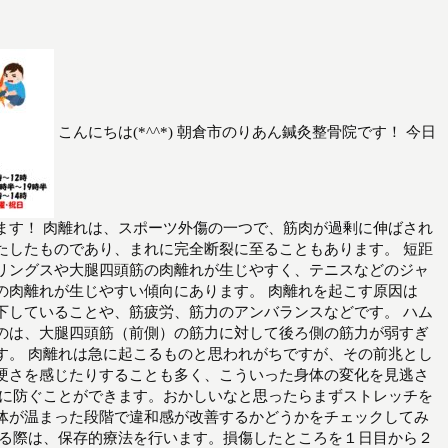
こんにちは(*^^*) 朝倉市のりあん鍼灸整骨院です！ 今日
ます！ 肉離れは、スポーツ外傷の一つで、筋肉が過剰に伸ばされ
たしたものであり、まれに完全断裂に至ることもあります。 短距
リングスや大腿四頭筋の肉離れが生じやすく、テニスなどのジャ
の肉離れが生じやすい傾向にあります。 肉離れを起こす原因は
下していることや、筋疲労、筋力のアンバランスなどです。 ハム
のは、大腿四頭筋（前側）の筋力に対して後ろ側の筋力が弱すぎ
す。 肉離れは急に起こるものと思われがちですが、その前兆とし
硬さを感じたりすることも多く、こういった身体の変化を見逃さ
然に防ぐことができます。おかしいなと思ったらまずストレッチを
体が温まった段階で違和感が改善するかどうかをチェックしてみ
する際は、保存的療法を行います。損傷したところを１日目から２