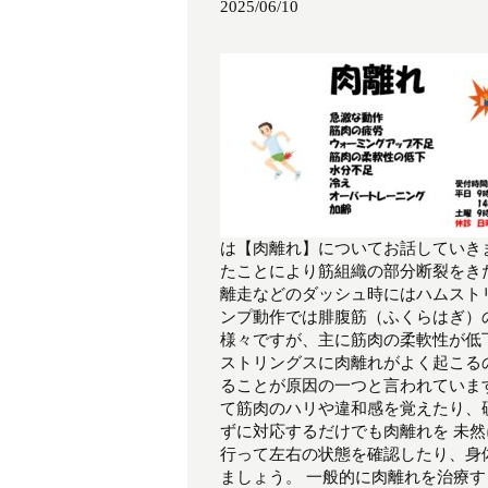
2025/06/10
は【肉離れ】についてお話していき
たことにより筋組織の部分断裂をき
離走などのダッシュ時にはハムスト
ンプ動作では腓腹筋（ふくらはぎ）
様々ですが、主に筋肉の柔軟性が低
ストリングスに肉離れがよく起こる
ることが原因の一つと言われていま
て筋肉のハリや違和感を覚えたり、
ずに対応するだけでも肉離れを 未
行って左右の状態を確認したり、身
ましょう。 一般的に肉離れを治療