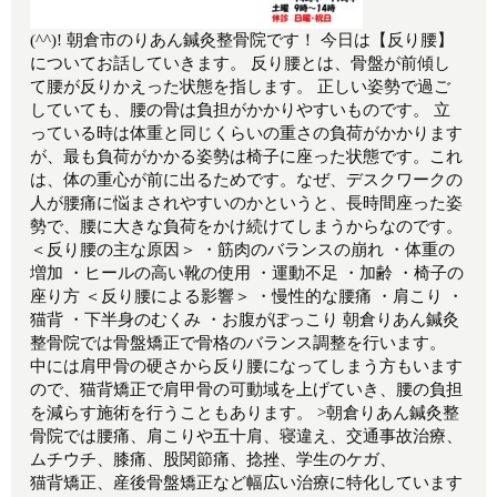
(^^)! 朝倉市のりあん鍼灸整骨院です！ 今日は【反り腰】
についてお話していきます。 反り腰とは、骨盤が前傾し
て腰が反りかえった状態を指します。 正しい姿勢で過ご
していても、腰の骨は負担がかかりやすいものです。 立
っている時は体重と同じくらいの重さの負荷がかかります
が、最も負荷がかかる姿勢は椅子に座った状態です。これ
は、体の重心が前に出るためです。なぜ、デスクワークの
人が腰痛に悩まされやすいのかというと、長時間座った姿
勢で、腰に大きな負荷をかけ続けてしまうからなのです。
＜反り腰の主な原因＞ ・筋肉のバランスの崩れ ・体重の
増加 ・ヒールの高い靴の使用 ・運動不足 ・加齢 ・椅子の
座り方 ＜反り腰による影響＞ ・慢性的な腰痛 ・肩こり ・
猫背 ・下半身のむくみ ・お腹がぽっこり 朝倉りあん鍼灸
整骨院では骨盤矯正で骨格のバランス調整を行います。
中には肩甲骨の硬さから反り腰になってしまう方もいます
ので、猫背矯正で肩甲骨の可動域を上げていき、腰の負担
を減らす施術を行うこともあります。 >朝倉りあん鍼灸整
骨院では腰痛、肩こりや五十肩、寝違え、交通事故治療、
ムチウチ、膝痛、股関節痛、捻挫、学生のケガ、
猫背矯正、産後骨盤矯正など幅広い治療に特化しています