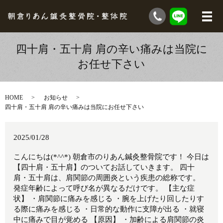
四十肩・五十肩 肩の辛い痛みは当院に
お任せ下さい
HOME
お知らせ
四十肩・五十肩 肩の辛い痛みは当院にお任せ下さい
2025/01/28
こんにちは(*^^*) 朝倉市のりあん鍼灸整骨院です！ 今日は
【四十肩・五十肩】のついてお話していきます。 四十
肩・五十肩は、肩関節の周囲炎という疾患の総称です。
発症年齢によって呼び名が異なるだけです。 【主な症
状】 ・肩関節に痛みを感じる ・腕を上げたり回したりす
る際に痛みを感じる ・日常的な動作に支障が出る ・就寝
中に痛みで目が覚める 【原因】 ・加齢による肩関節の炎