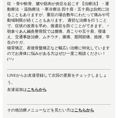
症 ・骨や軟骨、腱や筋肉が炎症を起こす 【治療法】 ・運
動療法 ・温熱療法 ・寒冷療法 四十肩・五十肩は自然に治
ることもありますが、重症の場合数年にわたって痛みや可
動域制限が続くこともあります。 適切な治療を行うこと
で、症状の改善を早め、後遺症を防ぐことができます。 >
朝倉りあん鍼灸整骨院では腰痛、肩こりや五十肩、寝違
え、交通事故治療、ムチウチ、膝痛、股関節痛、捻挫、学
生のケガ、
猫背矯正、産後骨盤矯正など幅広い治療に特化しています
のでお身体に悩みがある方はぜひ一度ご相談ください！
(^^♪
LINEからお友達登録して次回の更新をチェックしましょ
う。
友達追加は
こちらから
その他治療メニューなどを見たい方は
こちらから