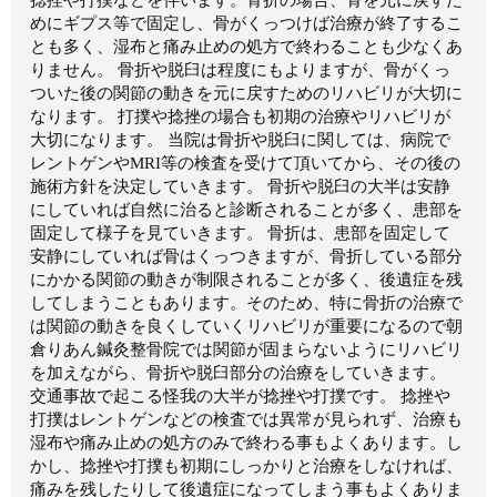
めにギプス等で固定し、骨がくっつけば治療が終了するこ
とも多く、湿布と痛み止めの処方で終わることも少なくあ
りません。 骨折や脱臼は程度にもよりますが、骨がくっ
ついた後の関節の動きを元に戻すためのリハビリが大切に
なります。 打撲や捻挫の場合も初期の治療やリハビリが
大切になります。 当院は骨折や脱臼に関しては、病院で
レントゲンやMRI等の検査を受けて頂いてから、その後の
施術方針を決定していきます。 骨折や脱臼の大半は安静
にしていれば自然に治ると診断されることが多く、患部を
固定して様子を見ていきます。 骨折は、患部を固定して
安静にしていれば骨はくっつきますが、骨折している部分
にかかる関節の動きが制限されることが多く、後遺症を残
してしまうこともあります。そのため、特に骨折の治療で
は関節の動きを良くしていくリハビリが重要になるので朝
倉りあん鍼灸整骨院では関節が固まらないようにリハビリ
を加えながら、骨折や脱臼部分の治療をしていきます。
交通事故で起こる怪我の大半が捻挫や打撲です。 捻挫や
打撲はレントゲンなどの検査では異常が見られず、治療も
湿布や痛み止めの処方のみで終わる事もよくあります。し
かし、捻挫や打撲も初期にしっかりと治療をしなければ、
痛みを残したりして後遺症になってしまう事もよくありま