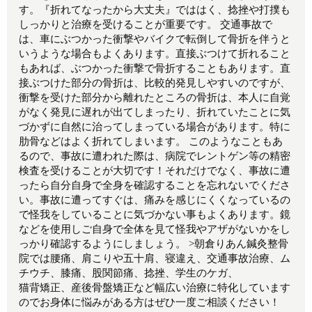
す。『折れてなったから大丈夫』でははく、捻挫や打撲も
しっかりと治療を受けることが重要です。 交通事故で
は、車にぶつかった衝撃やバイクで転倒して骨折を伴うと
いうような場合もよくあります。直接ぶつけて折れること
もあれば、ぶつかった衝撃で骨折することもあります。直
接ぶつけた部分の骨折は、比較的発見しやすいのですが、
衝撃を受けた部分から離れたところの骨折は、本人に自覚
がなく発見に遅れが出てしまったり、折れていたことに気
づかずに自然に治ってしまっている場合があります。特に
肋骨などはよく折れてしまいます。 このようなこともあ
るので、事故に遭われた際は、病院でレントゲン等の精密
検査を受けることが大切です！それだけでなく、事故に遭
ったら自分自身で全身を確認することを忘れないでくださ
い。事故に遭ってすぐは、痛みを感じにくくなっているの
で怪我をしていることに気づかない事もよくあります。鏡
などを使用しご自身で全体を見て怪我やアザがないかをし
っかり確認するようにしましょう。 >朝倉りあん鍼灸整骨
院では腰痛、肩こりや五十肩、寝違え、交通事故治療、ム
チウチ、膝痛、股関節痛、捻挫、学生のケガ、
猫背矯正、産後骨盤矯正など幅広い治療に特化しています
のでお身体に悩みがある方はぜひ一度ご相談ください！