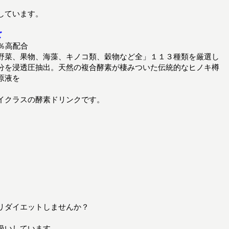
しています。
ズ
％高配合
野菜、果物、海藻、キノコ類、穀物など全」１１３種類を厳選し
分を浸透圧抽出。天然の複合酵素が棲みついた伝統的なヒノキ樽
原液を
イクラスの酵素ドリンクです。
リダイエットしませんか？
扱いしています。