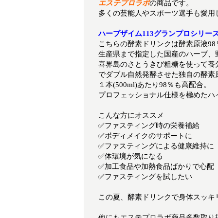
エステプロラボ
の商品です。
多くの芸能人やスポーツ選手も愛用
ハーブザイム113グランプロシリー
こちらの酵素ドリンクは酵素原液98
生産県まで指定した国産のハーブ、
喜界島のさとうきび粗糖を使って養
でダブル自然発酵させた独自の酵素
１本(500ml)あたり98％も高配合。
プロフェッショナル仕様を極めたハ
こんな方にオススメ
✅ファスティング時の栄養補給
✅ボディメイクのサポートに
✅ファスティングによる健康維持に
✅体環境が気になる
✅加工食品や加熱食品ばかりで心配
✅ファスティングを試したい
この夏、酵素ドリンクで身体スッキ
他にもエステプロラボ商品多数取り