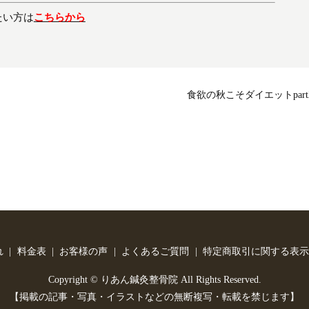
たい方は
こちらから
食欲の秋こそダイエットpart
れ
料金表
お客様の声
よくあるご質問
特定商取引に関する表示
Copyright © りあん鍼灸整骨院 All Rights Reserved.
【掲載の記事・写真・イラストなどの無断複写・転載を禁じます】