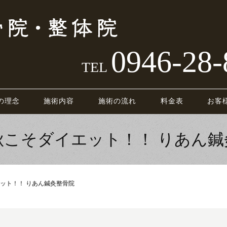
0946-28-
TEL
の理念
施術内容
施術の流れ
料金表
お客
秋こそダイエット！！ りあん鍼
ット！！ りあん鍼灸整骨院