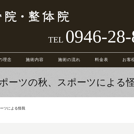
0946-28-
TEL
の理念
施術内容
施術の流れ
料金表
お客
ポーツの秋、スポーツによる
ーツによる怪我