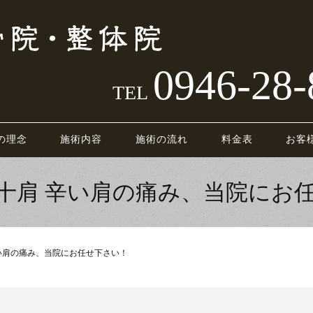
0946-28-
TEL
の理念
施術内容
施術の流れ
料金表
お客
十肩 辛い肩の痛み、当院にお
い肩の痛み、当院にお任せ下さい！