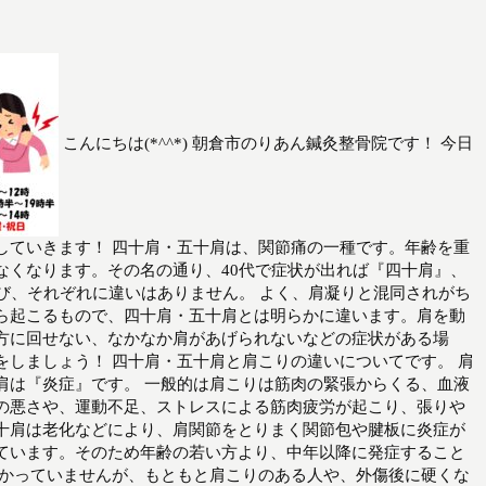
こんにちは(*^^*) 朝倉市のりあん鍼灸整骨院です！ 今日
していきます！ 四十肩・五十肩は、関節痛の一種です。年齢を重
なくなります。その名の通り、40代で症状が出れば『四十肩』、
び、それぞれに違いはありません。 よく、肩凝りと混同されがち
ら起こるもので、四十肩・五十肩とは明らかに違います。肩を動
方に回せない、なかなか肩があげられないなどの症状がある場
をしましょう！ 四十肩・五十肩と肩こりの違いについてです。 肩
肩は『炎症』です。 一般的は肩こりは筋肉の緊張からくる、血液
の悪さや、運動不足、ストレスによる筋肉疲労が起こり、張りや
十肩は老化などにより、肩関節をとりまく関節包や腱板に炎症が
ています。そのため年齢の若い方より、中年以降に発症すること
わかっていませんが、もともと肩こりのある人や、外傷後に硬くな