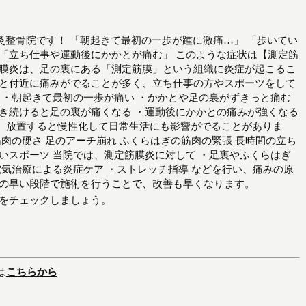
ん鍼灸整骨院です！ 「朝起きて最初の一歩が踵に激痛…」 「歩いてい
 「立ち仕事や運動後にかかとが痛む」 このような症状は【測定筋
筋膜炎は、足の裏にある「測定筋膜」という組織に炎症が起こるこ
かと付近に痛みがでることが多く、立ち仕事の方やスポーツをして
 ・朝起きて最初の一歩が痛い ・かかとや足の裏がずきっと痛む
歩き続けると足の裏が痛くなる ・運動後にかかとの痛みが強くなる
、放置すると慢性化して日常生活にも影響がでることがありま
筋肉の硬さ 足のアーチ崩れ ふくらはぎの筋肉の緊張 長時間の立ち
いスポーツ 当院では、測定筋膜炎に対して ・足裏やふくらはぎ
電気治療による炎症ケア ・ストレッチ指導 などを行い、痛みの原
状の早い段階で施術を行うことで、改善も早くなります。
新をチェックしましょう。
は
こちらから