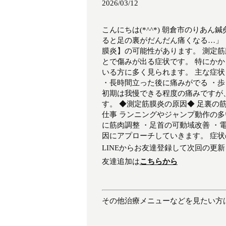
2026/03/12
こんにちは(*^^*) 朝倉市のりあ
ると足の裏がだんだん痛くなる…」
膜炎】の可能性があります。 測定
とで傷みが出る症状です。 特にか
いる方に多く見られます。 主な症状
・長時間立った後に痛みがでる ・
初期は我慢できる程度の痛みですが
す。 ◆測定筋膜炎の原因◆ 足裏の
仕事 ランニングやジャンプ動作の多
に筋肉調整 ・足首の可動域改善 ・
因にアプローチしていきます。 症
LINEからお友達登録して次回の更
友達追加は
こちらから
その他治療メニューなどを見たい方