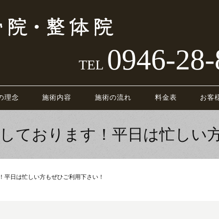
0946-28-
TEL
の理念
施術内容
施術の流れ
料金表
お客
療しております！平日は忙しい
す！平日は忙しい方もぜひご利用下さい！