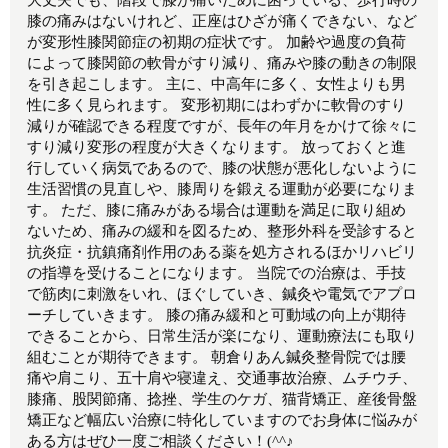
膝の痛みはないけれど、正座はひざが痛くできない、など
が変形性膝関節症の初期の症状です。 加齢や過度の負荷
によって膝関節の軟骨がすり減り、痛みや膝の動きの制限
を引き起こします。 主に、中高年に多く、女性よりも男
性に多く見られます。 変形初期にはわずかに軟骨のすり
減りが確認できる程度ですが、長年の年月をかけて徐々に
すり減り変形の程度が大きくなります。 放っておくと進
行していく病気であるので、膝の状態が悪化しないように
生活習慣の見直しや、膝周りを鍛える運動が必要になりま
す。 ただ、膝に痛みがある場合は運動を満足に取り組め
ないため、痛みの緩和を図るため、整形外科を受診すると
抗炎症・抗鎮痛剤作用のある薬を処方されるほかリハビリ
の指導を受けることになります。 当院での治療は、手技
で筋肉に刺激をいれ、ほぐしていき、鍼灸や電気でアプロ
ーチしていきます。 膝の痛み緩和と可動域の向上が期待
できることから、日常生活が楽になり、運動療法にも取り
組むことが期待できます。 朝倉りあん鍼灸整骨院では腰
痛や肩こり、五十肩や寝違え、交通事故治療、ムチウチ、
膝痛、股関節痛、捻挫、学生のケガ、猫背矯正、産後骨盤
矯正など幅広い治療に特化していますのでお身体に悩みが
ある方はぜひ一度ご相談ください！(^^♪