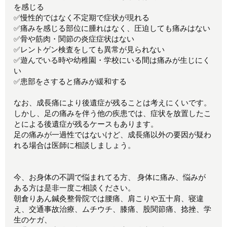
を感じる
✅慢性的ではなく不定期で症状が現れる
✅痛みを感じる部位に腫れはなく、圧迫しても痛みはない
✅骨や筋肉・関節の炎症症状はない
✅レントゲン検査をしても異常が見られない
✅遊んでいる時や幼稚園・学校にいる間は痛みが生じにく
い
✅患部をさすると痛みが緩和する
なお、成長痛により後遺症が残ることは考えにくいです。
しかし、足の痛みを伴う他の疾患では、症状を放置したこ
とによる後遺症が残るケースもあります。
足の痛みが一過性ではないけど、成長痛以外の要因が疑わ
れる場合は医師に相談しましょう。
今、お身体の不調で悩まれてる方、 身体に痛み、悩みが
ある方は是非一度ご相談ください。
朝倉りあん鍼灸整骨院では腰痛、肩こりや五十肩、寝違
え、交通事故治療、ムチウチ、膝痛、股関節痛、捻挫、学
生のケガ、