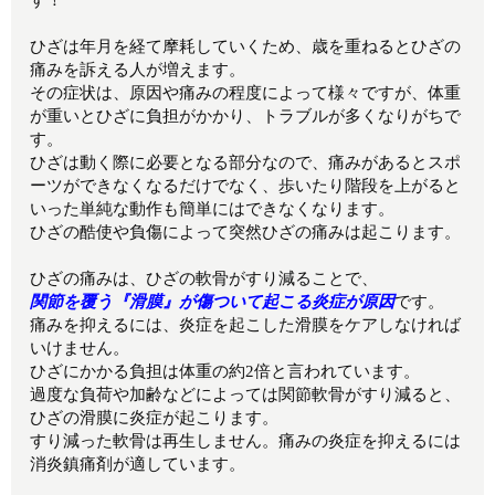
ひざは年月を経て摩耗していくため、歳を重ねるとひざの
痛みを訴える人が増えます。
その症状は、原因や痛みの程度によって様々ですが、体重
が重いとひざに負担がかかり、トラブルが多くなりがちで
す。
ひざは動く際に必要となる部分なので、痛みがあるとスポ
ーツができなくなるだけでなく、歩いたり階段を上がると
いった単純な動作も簡単にはできなくなります。
ひざの酷使や負傷によって突然ひざの痛みは起こります。
ひざの痛みは、ひざの軟骨がすり減ることで、
関節を覆う『滑膜』が傷ついて起こる炎症が原因
です。
痛みを抑えるには、炎症を起こした滑膜をケアしなければ
いけません。
ひざにかかる負担は体重の約2倍と言われています。
過度な負荷や加齢などによっては関節軟骨がすり減ると、
ひざの滑膜に炎症が起こります。
すり減った軟骨は再生しません。痛みの炎症を抑えるには
消炎鎮痛剤が適しています。