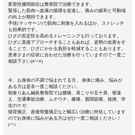
変形性膝関節症は整骨院で治療できます。
緊張した筋肉へ血液の循環を促進し、痛みの緩和と可動域
の向上が期待できます。
手技(マッサージ)で筋肉に刺激を入れるほか、ストレッチ
も効果的です。
ひざの安定性を高めるトレーニングも行っております。
ひざに直接アプローチすることもあれば、姿勢の改善をす
ることで、ひざにかかる負担を軽減することもあります。
患者さまの症状に合わせた治療を行っていますので一度ご
相談下さい(#^^#)
今、お身体の不調で悩まれてる方、 身体に痛み、悩みが
ある方は是非一度ご相談ください。
朝倉りあん鍼灸整骨院では腰痛、肩こりや五十肩、寝違
え、交通事故治療、ムチウチ、膝痛、股関節痛、捻挫、学
生のケガ、
猫背矯正、産後骨盤矯正など幅広い治療に特化しています
のでお身体に悩みがある方はぜひ一度ご相談ください！
(^^♪