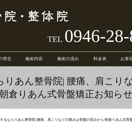
0946-28-
TEL
の理念
施術内容
施術の流れ
料金表
お客
りあん整骨院| 腰痛、肩こり
朝倉りあん式骨盤矯正お知ら
するならりあん整骨院| 腰痛、肩こりなどの痛みは骨盤の歪みから/朝倉りあん式骨