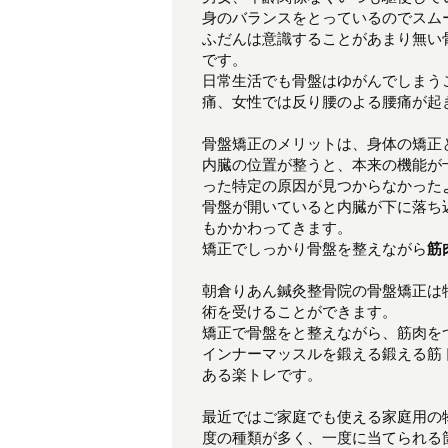
身のバランスをとっているのでスム
ふだんは意識することがあまり無い
です。
日常生活でも骨盤はゆがんでしまう
痛、女性では反り腰のよる腰痛が起
骨盤矯正のメリットは、身体の矯正
内臓の位置が整うと、本来の機能が
った特定の原因が見つからなかった
骨盤が開いていると内臓が下に落ち
もかかわってきます。
矯正でしっかり骨盤を整えながら
筋
朝倉りあん鍼灸整骨院の骨盤矯正は
術を受けることができます。
矯正で骨盤をと整えながら、筋肉を
インナーマッスルを鍛える鍛える筋
ある楽トレです。
最近ではご家庭でも使える家庭用の
度の種類が多く、一度に当てられる