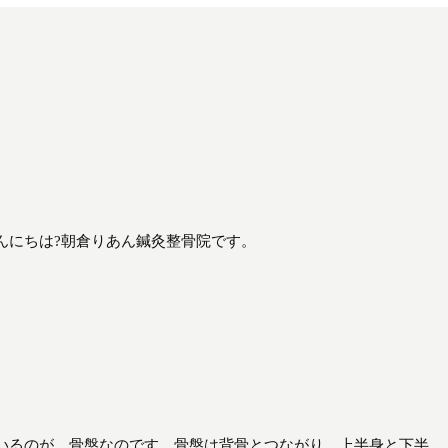
んにちは?朝倉りあん鍼灸整骨院です。
。
いるのが、骨盤なのです。骨盤は背骨とつながり、上半身と下半