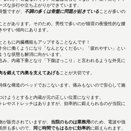
ーズな歩行や立ち上がりができています。
骨盤ですが、
不調の多くは骨盤に問題が起きている
ことが多いの
ことがあります。そのため。男性で多いのが猫背の夜慢性的な腰
きやすい傾向にあります。
とともに内臓機能もアップすることなんです！
十分に働くようになり「なんとなくだるい」「疲れやすい」とい
ような状態も解消に向かいます。
込み、内蔵下垂となり「下腹ぽっこり」と言われるような外見に
肉を鍛えて内奥を支えてあげる
ことが大切です。
特殊な構造のベッドでおこないます。痛みもないので安心して施
つけようとすると内蔵が元の正しい位置になります。
トレやストレッチはありますが、効率的に鍛えられるのが当院に
物が販売されていますが、
当院のものは業務用
のため、電波や強
箇所も多いので、
同じ時間でもはるかに効率的
に鍛えられます。