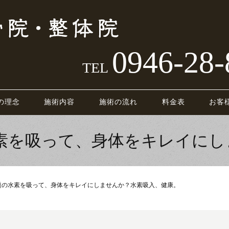
0946-28-
TEL
の理念
施術内容
施術の流れ
料金表
お客
水素を吸って、身体をキレイにし
題の水素を吸って、身体をキレイにしませんか？水素吸入、健康。