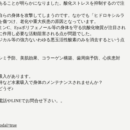
あることが明らかになりました。酸化ストレスを抑制するので注
自らの身体を攻撃してしまうのです。なかでも「ヒドロキシルラ
を傷つけ、老化や重大疾患の原因となっています。
ンC、Eyaポリフェノール等の身体を守る抗酸化物質が注目され
に作用し必要な活動阻害される点が問題でした。
ジカル等の強力ないわゆる悪玉活性酸素のみを消去するという点
シミ予防、美肌効果、コラーゲン構築、歯周病予防、心疾患対
吸入があります。
持など水素吸入で身体のメンテナンスされませんか？
どうぞ♪
話やLINEでお問合せ下さい。。
odal=true