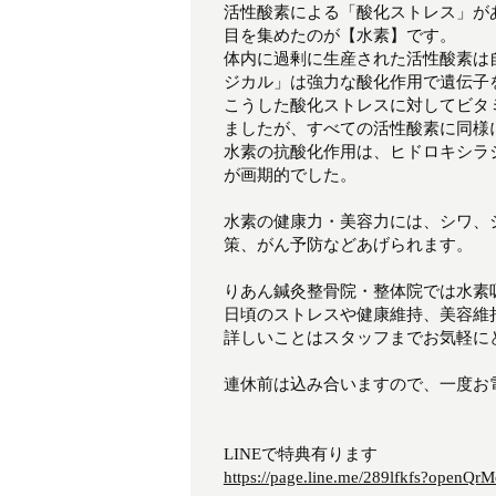
活性酸素による「酸化ストレス」が
目を集めたのが【水素】です。
体内に過剰に生産された活性酸素は
ジカル」は強力な酸化作用で遺伝子
こうした酸化ストレスに対してビタミ
ましたが、すべての活性酸素に同様
水素の抗酸化作用は、ヒドロキシラ
が画期的でした。
水素の健康力・美容力には、シワ、
策、がん予防などあげられます。
りあん鍼灸整骨院・整体院では水素
日頃のストレスや健康維持、美容維
詳しいことはスタッフまでお気軽に
連休前は込み合いますので、一度お電
LINEで特典有ります
https://page.line.me/289lfkfs?openQrM