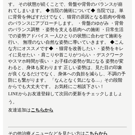
す。 その状態が続くことで、骨盤や背骨のバランスが崩
れてしまいます。 ◆当院の施術について◆ 当院では、単
に背骨を伸ばすだけでなく、猫背の原因となる筋肉や骨格
のバランスにアプローチします。 ・骨盤のゆがみ ・背骨
のバランス調整 ・姿勢を支える筋肉への施術 ・日常生活
での姿勢アドバイス 一人ひとりの状態に合わせて施術を
行い、 無理のない自然な姿勢に導いていきます。 ◆こん
な方にオススメです◆ ・猫背を改善したい ・姿勢をキレ
イに見せたい ・肩こりや首こりがつらい ・デスクワーク
やスマホ時間が長い ・お子様の姿勢が気になる 姿勢が変
わると、身体も変わります 正しい姿勢は、見た目の印象
が良くなるだけでなく、身体への負担を減らし、不調の予
防にも繋がります。 「なんとなく気になる…」その段階
からでも大丈夫です。 お気軽にご相談下さい！
LINEからお友達登録して次回の更新をチェックしましょ
う。
友達追加は
こちらから
その他治療メニューなどを見たい方は
こちらから