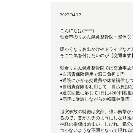
2022/04/12
こんにちは(*^^*)
朝倉市のりあん鍼灸整骨院・整体院
暖かくなりお出かけやドライブなど
そこで気を付けたいのが【交通事故
朝倉りあん鍼灸整骨院では交通事故
♦自賠責保険適用で窓口負担０円
♦通院にかかる交通費や休業補償も
♦自賠責保険を利用して、自己負担
♦通院回数に応じて1日に4200円程
♦病院に受診しながらの転院や併院
追突事故の特徴は突然、強い衝撃が
るので、首がムチのようにしなり捻
神経の損傷はめまい、しびれ、気分
づかないような不調となって現れる