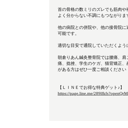
首の骨格の数ミリのズレでも筋肉や
よく分からない不調にもつながりま
他の病院との併院や、他の接骨院に
可能です。
適切な目安で通院していただくよう
朝倉りあん鍼灸整骨院では腰痛、肩
痛、捻挫、学生のケガ、猫背矯正、
がある方はぜひ一度ご相談ください！(
【ＬＩＮＥでお得な特典ゲット♪】
https://page.line.me/289lfkfs?openQrM